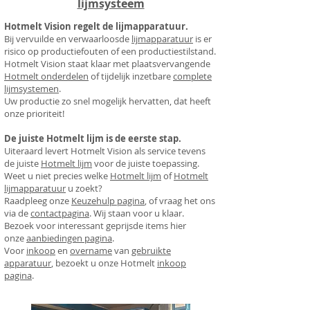
lijmsysteem
Hotmelt Vision regelt de lijmapparatuur.
Bij vervuilde en verwaarloosde
lijmapparatuur
is er
risico op productiefouten of een productiestilstand.
Hotmelt Vision staat klaar
met plaatsvervangende
Hotmelt onderdelen
of tijdelijk inzetbare
complete
lijmsystemen
.
Uw productie zo snel mogelijk hervatten, dat heeft
onze prioriteit!
De juiste Hotmelt lijm is de eerste stap.
Uiteraard levert
Hotmelt Vision
als service tevens
de juiste
Hotmelt lijm
voor de juiste toepassing.
Weet u niet precies welke
Hotmelt lijm
of
Hotmelt
lijmapparatuur
u zoekt?
Raadpleeg onze
Keuzehulp pagina
, of vraag het ons
via de
contactpagina
. Wij staan voor u klaar.
Bezoek voor interessant geprijsde items hier
onze
aanbiedingen pagina
.
Voor
inkoop
en
overname
van
gebruikte
apparatuur
, bezoekt u onze Hotmelt
inkoop
pagina
.