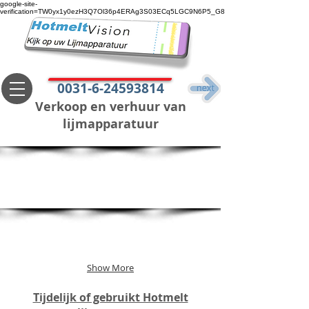
google-site-
verification=TW0yx1y0ezH3Q7Ol36p4ERAg3S03ECq5LGC9N6P5_G8
0031-6-24593814
Verkoop en verhuur van
lijmapparatuur
Show More
Tijdelijk of gebruikt Hotmelt