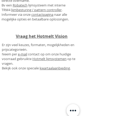
directe overname.
Bv een
Robatech
lijmsysteem met interne
TRM4
lijmbesturing / pattern controller
.
Informeer via onze
contactpagina
naar alle
mogelijke opties en betaalbare oplossingen.
Vraag het Hotmelt Vision
Er zijn veel keuzes, formaten, mogelijkheden en
prijscategorieën.
Neem per
e-mail
contact op om onze huidige
voorraad gebruikte
Hotmelt lijmsystemen
op te
vragen.
Bekijk ook onze speciale
kwartaalaanbieding
.