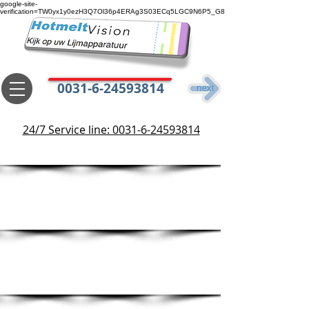
google-site-
verification=TW0yx1y0ezH3Q7Ol36p4ERAg3S03ECq5LGC9N6P5_G8
0031-6-24593814
ROBATECH
24/7 Service line: 0031-6-24593814