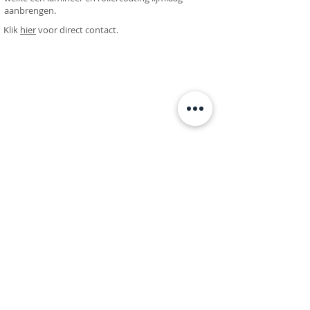
aanbrengen.
Klik
hier
voor direct contact.
HotmeltVision Kijk op uw Lijmapparatuur
Service
|
Onderhoud
|
Inkoop
|
Verkoop
|
Verhuur
|
Aanbieding
|
BeNeLux