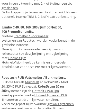
voor in een uitvoering met 2, 4 of 6 uitgangen tbv
lijmslangen
.
De
lijmkoppen
zijn tevens aan te sturen middels een
optionele interne TRM 1, 2, 3 of 4
patroonbesturing
.
Jumbo C 40, 80, 160, 280 / JumboFlex 50,
100
Premelter units
.
Grotere
Premelter / voorsmelter
systemen
van
Robatech worden veelal benut in de
grafische industrie.
Deze lijmunits bevoorraden een lijmwals of
rollercoater tbv de zijbelijming en rugbelijming
met
Hotmelt lijm
.
HotmeltVision
heeft de kennis en onderdelen
beschikbaar voor deze
Pre-melter lijmsystemen
.
Robatech
PUR Vatsmelter / Bulkmelters.
Bulk-melters als
MultiMelt
en RobaPUR 2 Mod,
20, 35/40 PUR Spinecoat,
RobaDrum 20 en
200
systemen zijn de
Hotmelt / PUR lijm
smeltapparaten
welke
Hotmelt lijmen en PUR
lijmsoorten
uit drum lijmvaten smelten.
Veelal toegepast bij verwarmde
lijmwals systemen
welke een lamineer en rollercoating lijmlaag