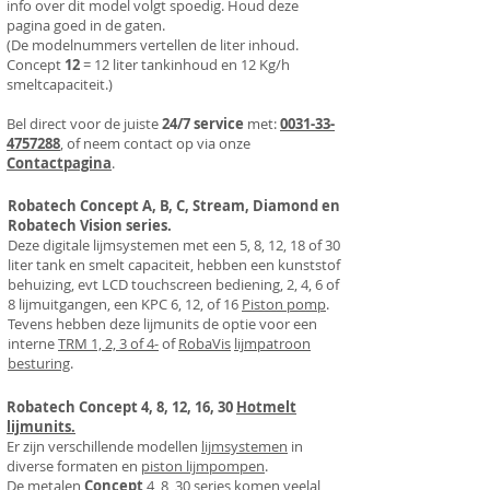
info over dit model volgt spoedig. Houd deze
pagina goed in de gaten.
(De
modelnummers vertellen de
liter inhoud.
Concept
12
= 12 l
iter tanki
nho
ud en 12 Kg/h
smeltcapaciteit.
)
Bel direct voor de juiste
24/7 service
met:
0031-33-
4757288
, of neem contact op via onze
Contactpagina
.
Robatech Concept A, B, C, Stream, Diamond en
Robatech Vision series.
Deze digitale lijmsystemen met een 5, 8, 12, 18 of 30
liter tank en smelt capaciteit, hebben een kunststof
behuizing, evt LCD touchscreen bediening, 2, 4, 6 of
8 lijmuitgangen, een KPC 6, 12, of 16
Piston pomp
.
Tevens hebben deze lijmunits de optie voor een
interne
TRM 1, 2, 3 of 4-
of
RobaVis
lijmpatroon
besturing
.
Robatech Concept 4, 8, 12, 16, 30
Hotmelt
lijmunits.
Er zijn verschillende modellen
lijmsystemen
in
diverse formaten en
piston lijmpompen
.
De metalen
Concept
4, 8, 30 series komen veelal