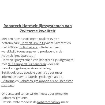
Robatech Hotmelt lijmsystemen van
Zwitserse kwaliteit
Met een ruim assortiment
kwalitatieve en
betrouwbare
Hotmelt lijmunits
vanaf 5 liter tot en
met 200 liter
Bulk-melters
, is Robatech een
wereldwijd toonaangevend producent in de
Hotmelt lijmapparatuur
.
Hotmelt lijmsystemen van Robatech zijn uitgevoerd
met
NTC temperatuur sensoren
voor een
nauwkeurige temperatuur uitlezing.
Bekijk ook onze
speciale pagina's
voor meer
informatie over
Robatech lijmslangen als de
Performa
en
Robatech lijmkoppen als de Speedstar
compact
.
Onderstaand tonen wij de meest voorkomende
Robatech lijmunits.
Het nieuwste model is de
Robatech Vision
, meer