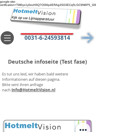
google-site-
verification=TW0yx1y0ezH3Q7Ol36p4ERAg3S03ECq5LGC9N6P5_G8
0031-6-24593814
Deutsche infoseite (Test fase)
Es tut uns leid, wir haben bald weitere
Informationen auf diesen pagina.
Bitte sent ihren anfrage
nach
Info@HotmeltVision.nl